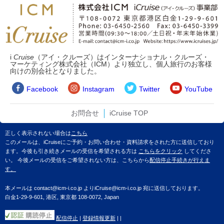
i
Cruise
（アイ・クルーズ）はインターナショナル・クルーズ・
マーケティング株式会社（ICM）より独立し、個人旅行のお客様
向けの別会社となりました。
Facebook
Instagram
Twitter
YouTube
お問合せ
iCruise TOP
正しく表示されない場合は
こちら
このメールは、iCruiseにご予約・お問い合わせ・資料請求をされた方に送信しており
ます。今後も引き続きメールの受信を希望される方は
こちらをクリック
してくださ
い。 今後メールの受信をご希望されない方は、こちらから
配信停止手続きが行えま
す。
本メールは contact@icm-i.co.jp よりiCruise@icm-i.co.jp 宛に送信しております。
白金1-29-9-601, 港区, 東京都 108-0072, Japan
配信停止
|
登録情報更新
|
|