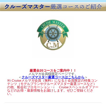
厳選全
20
コースをご案内中！！
メルマガ会員様限定ページです。
＜
クルーズマスター厳選コースはこちらから
＞
※i
Cruise
メルマガ会員（無料）になると会員限定の特集コン
テンツ（モデルプランやクルーズマスター厳選コースなど）
の他、船会社プロモーション・i
Cruise
スペシャルオファー
などのお得・最新情報をお届けします。ぜひご登録くださ
い。