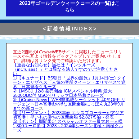
2023年ゴールデンウィークコースの一覧はこ
ちら
< 新 着 情 報 I N D E X >
直近2週間のi
Cruise
WEBサイトに掲載したニュースリリ
ースから耳より情報をピックアップしてご案内いたしま
す。
詳細は各リンク先でご確認いただけます。
【重要なお知らせ】当社は「インクルーズ
（inCruises）」とは異なる法人ですのでご注意くださ
い。
①【キュナード】BS朝日「世界の船旅」1月14日(土) クイ
ーン・エリザベス「人気の客船クイーン・エリザベスで巡
る 日本発着クルーズ
②【MSC】12/8 発売開始 ICMスペシャル特典 最大
$500OBC付 MSCベリッシマ日本発着クルーズ
③【iCruise-News】WEB非掲載シークレット 40％OFF リ
ージェント日本寄港&お得な区間乗船/にっぽん丸23年9月
までの新コー
ス
④【リージェント】2023年春 エクスプローラーがアジア
初寄港！早いもの勝ちの区間乗船 $2,827/5泊～発表
⑤【ポナン】期間限定 スペシャルオファー最大お一人様
1,800ユーロ割引 2023～2024年シーズン北極・南極クル
ーズ