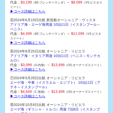
代金：
$3,199
～
$8,099
（B5:フレンチベランダ）
（VS:ビスタス
イート）
▶コース詳細はこちら
⑤2024年6月19日出航 新造船オーシャニア・ヴィスタ
アドリア海・エーゲ海周遊 10
泊11日（イスタンブール～
ベニス）
代金：
$4,499
～
$11,599
（B5:フレンチベランダ）
（VS:ビスタ
スイート）
▶コース詳細はこちら
⑥2024年8月25日出航 オーシャニア・リビエラ
アドリア海・イタリア周遊 10
泊11日（ベニス～モンテカ
ルロ）
代金：
$3,099
～
$13,699
（G:内側）
（OS:オーナーズスイート）
▶コース詳細はこちら
⑦2024年9月28日出航 オーシャニア・リビエラ
エーゲ海・中東（イスラエル・エジプト） 10
泊11日（ア
テネ～イスタンブール）
代金：
$4,649
～
$13,499
（C:海側）
（OS:オーナーズスイート）
▶コース詳細はこちら
⑧2024年10月8日出航 オーシャニア・リビエラ
エーゲ海（ギリシャ・トルコ）周遊 7
泊8日（イスタンブ