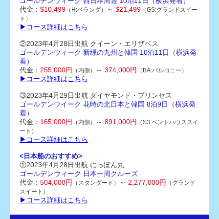
ゴールデンウィーク 西日本周遊 10泊11日（横浜発着）
代金：
$10,499
～
$21,499
（H:ベランダ）
（GS:グランドスイー
ト）
▶コース詳細はこちら
②2023年4月28日出航 クイーン・エリザベス
ゴールデンウィーク 新緑の九州と韓国 10泊11日（横浜発
着）
代金：
255,000円
～
374,000円
（内側）
（BA:バルコニー）
▶コース詳細はこちら
③2023年4月29日出航 ダイヤモンド・プリンセス
ゴールデンウイーク 花時の北日本と韓国 8泊9日（横浜発
着）
代金：
165,000円
～
891,000円
（内側）
（S3:ペントハウススイ
ート）
▶コース詳細はこちら
<日本船のおすすめ>
①2023年4月28日出航 にっぽん丸
ゴールデンウィーク 日本一周クルーズ
代金：
504,000円
～
2,277,000円
（スタンダード）
（グランド
スイート）
▶コース詳細はこちら