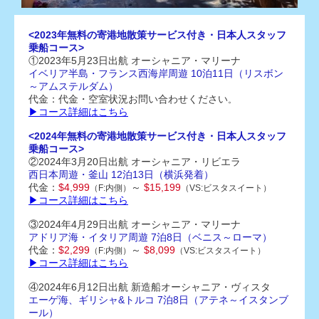
<2023年無料の寄港地散策サービス付き・日本人スタッフ
乗船コース>
①2023年5月23日出航 オーシャニア・マリーナ
イベリア半島・フランス西海岸周遊 10泊11日（リスボン
～アムステルダム）
代金：代金・空室状況お問い合わせください
。
▶コース詳細はこちら
<2024年無料の寄港地散策サービス付き・日本人スタッフ
乗船コース>
②2024年3月20日出航 オーシャニア・リビエラ
西日本周遊・釜山 12泊13日（横浜発着）
代金：
$4,999
～
$15,199
（F:内側）
（VS:ビスタスイート）
▶コース詳細はこちら
③2024年4月29日出航 オーシャニア・マリーナ
アドリア海・イタリア周遊 7
泊8日（ベニス～ローマ）
代金：
$2,299
～
$8,099
（F:内側）
（VS:ビスタスイート）
▶コース詳細はこちら
④2024年6月12日出航 新造船オーシャニア・ヴィスタ
エーゲ海、ギリシャ&トルコ 7
泊8日（アテネ～イスタンブ
ール）