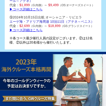
ール～アテネ）
代金：
$1,899
～
$9,499
（G:内側）
（OS:オーナーズスイート）
▶コース詳細はこちら
⑨2024年10月15日出航 オーシャニア・リビエラ
エーゲ海・アドリア海周遊 10
泊11日（アテネ～ベニス）
代金：
$2,699
～
$18,899
（G:内側）
（GS:グランドスイート）
▶コース詳細はこちら
※各コース最少催行人員の設定がございます。②は12名
様、②以外は20名様から催行いたします。