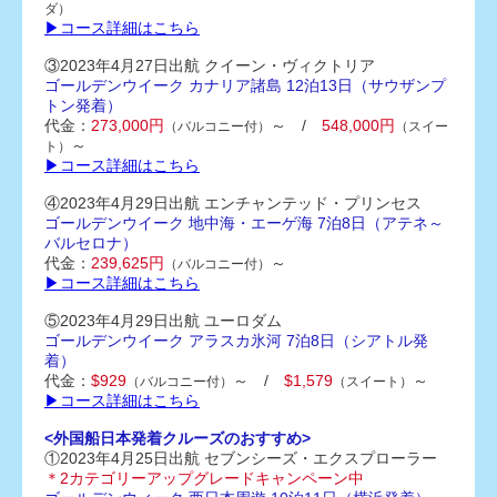
ダ）
▶コース詳細はこちら
③2023年4月27日出航 クイーン・ヴィクトリア
ゴールデンウイーク カナリア諸島 12泊13日（サウザンプ
トン発着）
代金：
273,000円
～ /
548,000円
（バルコニー付）
（スイー
～
ト）
▶コース詳細はこちら
④2023年4月29日出航 エンチャンテッド・プリンセス
ゴールデンウイーク 地中海・エーゲ海 7泊8日（アテネ～
バルセロナ）
代金：
239,625円
～
（バルコニー付）
▶コース詳細はこちら
⑤2023年4月29日出航 ユーロダム
ゴールデンウイーク アラスカ氷河 7泊8日（シアトル発
着）
代金：
$929
～ /
$1,579
～
（バルコニー付）
（スイート）
▶コース詳細はこちら
<外国船日本発着クルーズのおすすめ>
①2023年4月25日出航 セブンシーズ・エクスプローラー
＊2カテゴリーアップグレードキャンペーン中