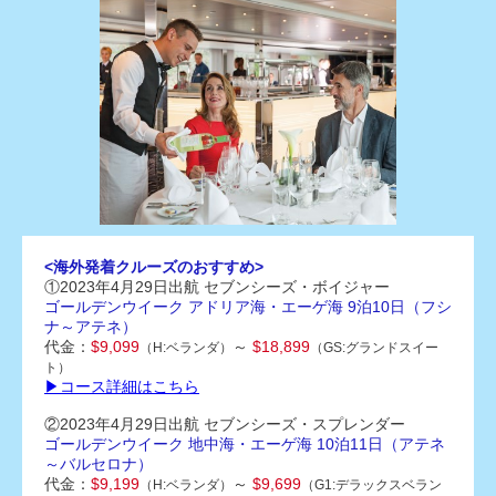
<海外発着クルーズのおすすめ>
①2023年4月29日出航 セブンシーズ・ボイジャー
ゴールデンウイーク アドリア海・エーゲ海 9泊10日（フシ
ナ～アテネ）
代金：
$9,099
～
$18,899
（H:ベランダ）
（GS:グランドスイー
ト）
▶コース詳細はこちら
②2023年4月29日出航 セブンシーズ・スプレンダー
ゴールデンウイーク 地中海・エーゲ海 10泊11日（アテネ
～バルセロナ）
代金：
$9,199
～
$9,699
（H:ベランダ）
（G1:デラックスベラン